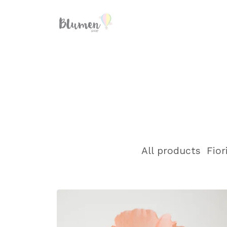
All products
Fior