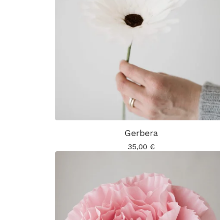
Gerbera
35,00
€