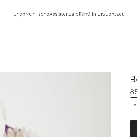
Shop
Chi sono
Assistenza clienti in LIS
Contact
B
8