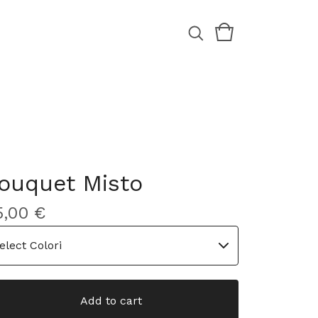
ouquet Misto
5,00
€
Add to cart