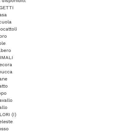
 disponibili:
GETTI
asa
cuola
iocattoli
ibro
ole
lbero
IMALI
pecora
mucca
cane
atto
opo
avallo
allo
ORI (I)
eleste
osso