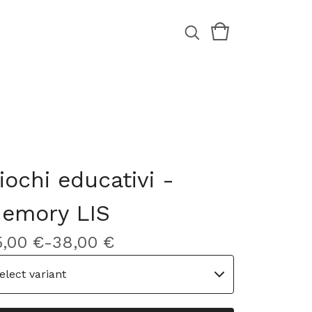
iochi educativi -
emory LIS
5,00
€
-
38,00
€