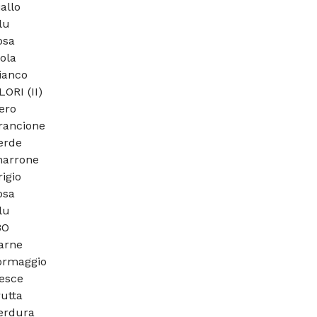
iallo
lu
osa
iola
ianco
ORI (II)
ero
rancione
erde
marrone
rigio
osa
lu
BO
arne
formaggio
pesce
rutta
verdura