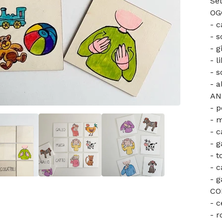
Set
OG
- c
- s
- g
- l
- s
- a
AN
- 
- 
- 
- g
- t
- c
- g
COL
- c
- r