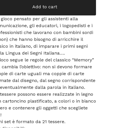
Add to cart
gioco pensato per gli assistenti alla
unicazione, gli educatori, i logopedisti e i
fessionisti che lavorano con bambini sordi
non) che hanno bisogno di arricchire il
sico in italiano, di imparare i primi segni
la Lingua dei Segni Italiana….
gioco segue le regole del classico “Memory”
cambia l’obiettivo: non si devono formare
pie di carte uguali ma coppie di carte
mate dal disegno, dal segno corrispondente
eventualmente dalla parola in italiano.
tessere possono essere realizzate in legno
n cartoncino plastificato, a colori o in bianco
ero e contenere gli oggetti che scegliete
!
i set è formato da 21 tessere.