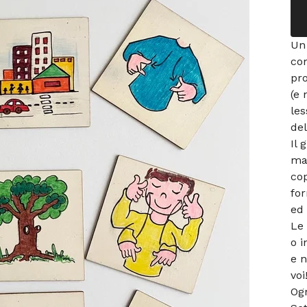
Un 
com
pro
(e 
les
del
Il 
ma 
cop
for
ed 
Le 
o i
e n
voi!
Ogn