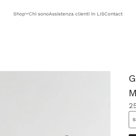
Shop
Chi sono
Assistenza clienti in LIS
Contact
G
M
2