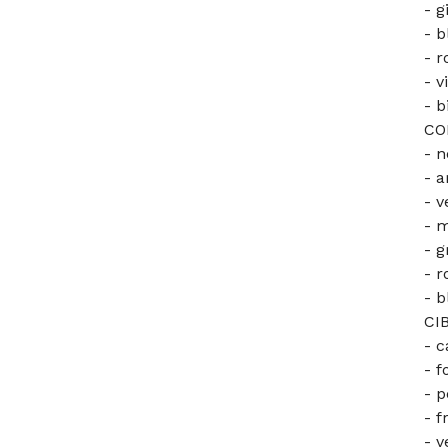
- g
- b
- r
- v
- b
COL
- n
- a
- v
- 
- g
- r
- b
CI
- c
- 
- 
- f
- 